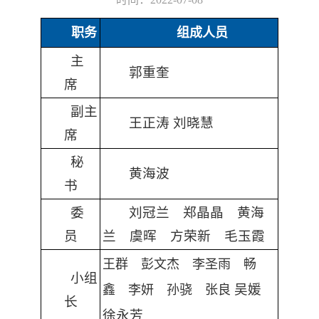
职务
组成人员
主
郭重奎
席
副主
王正涛 刘晓慧
席
秘
黄海波
书
委
刘冠兰 郑晶晶 黄海
员
兰 虞晖 方荣新 毛玉霞
王群 彭文杰 李圣雨 畅
小组
吴媛
鑫 李妍 孙骁 张良
长
徐永芳