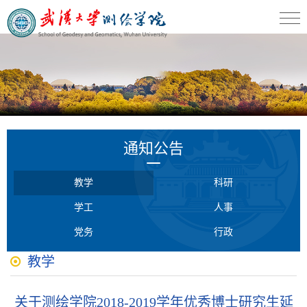
通知公告
教学
科研
学工
人事
党务
行政
教学
关于测绘学院2018-2019学年优秀博士研究生延