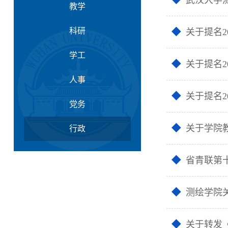
武汉大学
教学
科研
关于提名
学工
关于提名
人事
关于提名
党务
关于学院
行政
省青联第
测绘学院关
关于转发《