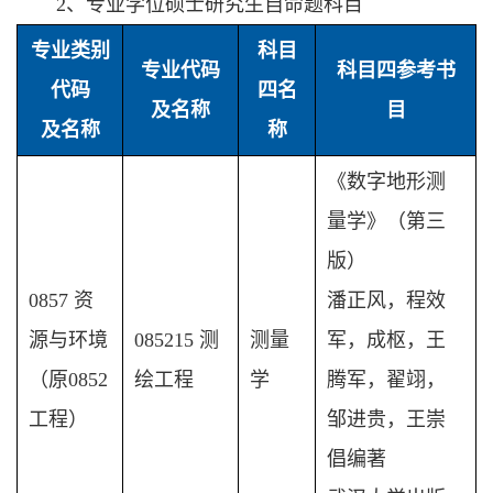
2、专业学位硕士研究生自命题科目
专业类别
科目
专业代码
科目四参考书
代码
四名
及名称
目
及名称
称
《数字地形测
量学》（第三
版）
0857 资
潘正风，程效
源与环境
085215 测
测量
军，成枢，王
（原0852
绘工程
学
腾军，翟翊，
工程）
邹进贵，王崇
倡编著