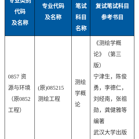
专业类别
专业代码
笔试
复试笔试科目
代码
及名称
科目
参考书目
及名称
名称
《测绘学概
论》（第三
版）
0857 资
宁津生，陈俊
测绘
源与环境
(原)085215
勇，李德仁，
学概
（原0852
测绘工程
刘经南，张祖
论
工程）
勋，龚健雅等
编著
武汉大学出版