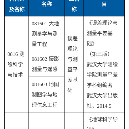
名称
目
及名称
称
《误差理论与
081601 大地
测量平差基
测量学与测
误差
础》
量工程
理论
0816 测
（第三版）
081602 摄影
与测
绘科学
武汉大学测绘
测量与遥感
量平
与技术
学院测量平差
差基
081603 地图
学科组编著
础
制图学与地
武汉大学出版
理信息工程
社，2014.5
《地球科学导