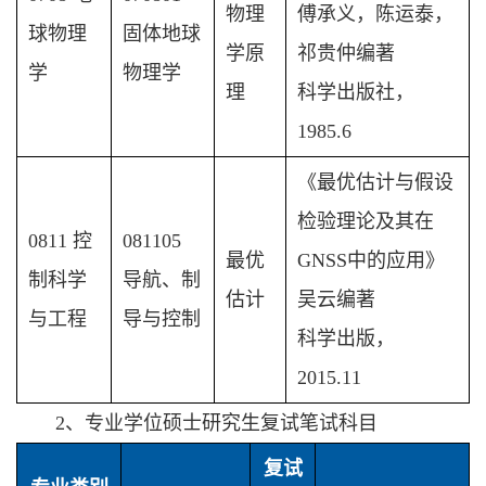
物理
傅承义，陈运泰，
球物理
固体地球
学原
祁贵仲编著
学
物理学
理
科学出版社，
1985.6
《最优估计与假设
检验理论及其在
0811 控
081105
最优
GNSS中的应用》
制科学
导航、制
估计
吴云编著
与工程
导与控制
科学出版，
2015.11
2、专业学位硕士研究生复试笔试科目
复试