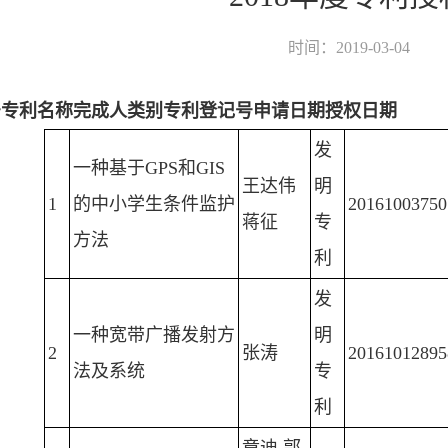
时间：2019-03-04
号
专利名称
完成人
类别
专利登记号
申请日期
授权日期
发
一种基于GPS和GIS
王达伟
明
1
的中小学生条件监护
20161003750
蒋征
专
方法
利
发
一种宽带广播发射方
明
2
张涛
20161012895
法及系统
专
利