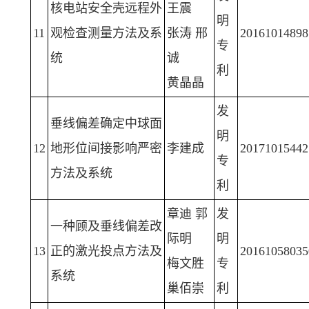
核电站安全壳远程外
王震
明
11
观检查测量方法及系
张涛 邢
20161014898
专
统
诚
利
黄晶晶
发
垂线偏差确定中球面
明
12
地形位间接影响严密
李建成
20171015442
专
方法及系统
利
章迪 郭
发
一种顾及垂线偏差改
际明
明
13
正的激光投点方法及
20161058035
梅文胜
专
系统
巢佰崇
利