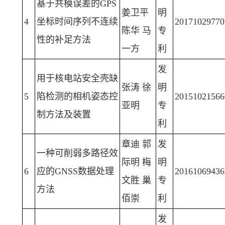
基于共模误差的GPS
姜卫平
明
4
坐标时间序列不连续
20171029770
陈华 马
专
性的补足方法
一方
利
发
用于核电站安全壳缺
张涛 徐
明
5
陷检测的相机姿态控
20151021566
亚明
专
制方法及装置
利
章迪 郭
发
一种可削弱多路径效
际明 梅
明
6
应的GNSS数据处理
20161069436
文胜 巢
专
方法
佰崇
利
发