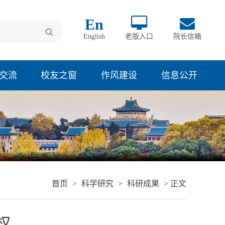
En
English
老版入口
院长信箱
交流
校友之窗
作风建设
信息公开
首页
>
科学研究
>
科研成果
> 正文
权