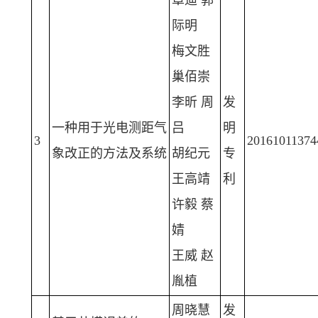
章迪 郭
际明
梅文胜
巢佰崇
李昕 周
发
一种用于光电测距气
吕
明
3
20161011374
象改正的方法及系统
胡纪元
专
王高靖
利
许毅 蔡
婧
王威 赵
胤植
周晓慧
发