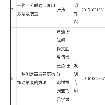
一种非分时端口复用
明
7
张涛
20151021931
方法及装置
专
利
章迪 郭
际明
梅文胜
巢佰崇
王勇 王
发
一种测定高层建筑物
洋
明
8
20161009697
摆动形变的方法
邓祥祥
专
刘亚飞
利
吕学斌