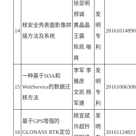
徐亚明
邢诚
发
核安全壳表面影像拼
黄晶晶
明
14
20161014890
接方法及系统
王震
专
陈凯 喻
利
爽
李军 李
发
一种基于SOA和
雅彦
明
15
WebService的数据迁
20161006308
文凯 杨
专
移方法
军建
利
姚宜斌
发
基于GPS增强的
许超钤
明
16
GLONASS RTK定位
20161124821