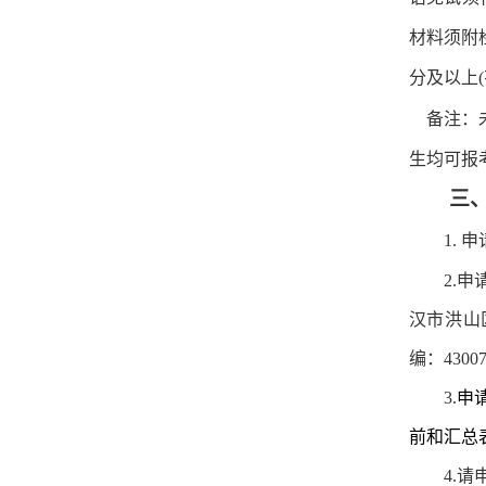
材料须附
分及以上
(
备注：
生
均可
报
三
1.
申
2
.
申
汉市洪山
编：
4300
3.
申
前和汇总表（
4.
请