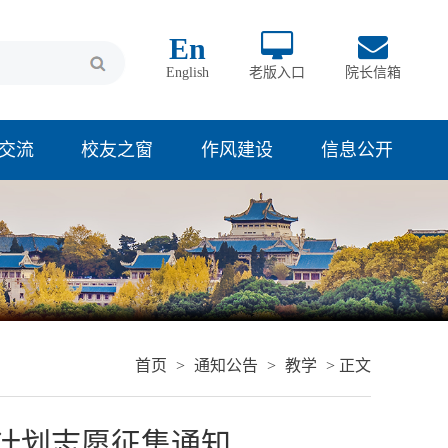
En
English
老版入口
院长信箱
交流
校友之窗
作风建设
信息公开
首页
>
通知公告
>
教学
> 正文
项计划志愿征集通知