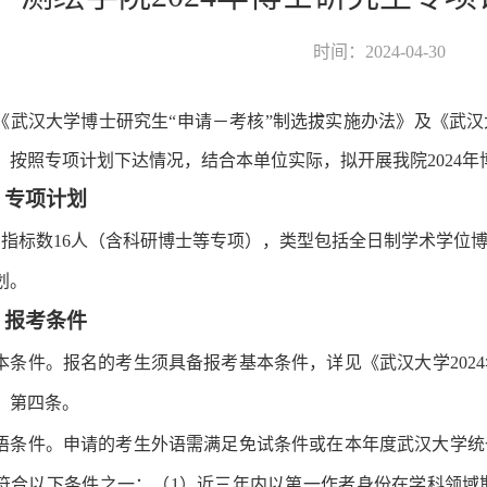
时间：2024-04-30
《武汉大学博士研究生
“申请－考核”制选拔实施办法》及《武汉
，按照专项计划下达情况，结合本单位实际，拟开展我院
2024
年
、
专项计划
指标数
16
人（含科研博士等专项），类型包括全日制学术学位
划。
、
报考条件
本条件。报名的考生须具备报考基本条件，详见《武汉大学
2024
）第四条。
语条件。申请的考生外语需满足免试条件或在本年度武汉大学统
符合以下条件之一：
（
1
）近三年内以第一作者身份在学科领域