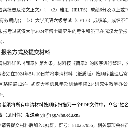
检索报告及论文正文）；（
2
）雅思（
IELTS
）成绩
6
分及以上或
有效期内
)
；（
3
）大学英语六级考试（
CET-6
）成绩单，成绩不
未报考过武汉大学
2024
年博士研究生的考生和虽已在
武汉大学
报
考
。
、
报名方式及提交材料
请
材料详见《
简章
》
第
九条
，
材料按
《简章》的
顺序
进行
整理，
请者须在
2024
年
5
月
10
日前将申请材料（纸质版）按顺序整理后寄
区珞喻路
129
号 武汉大学信息学部测绘学院
214
研究生教学办公
79
。
请者须将所有申请材料按顺序扫描到一个PDF文件中，命名“姓名+
见附件）发送至 yjs@sgg.whu.edu.cn。
申请者提交材料后加入
QQ
群，群号：
810257956
，相关事项会在