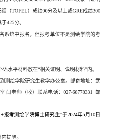
托福（
TOFEL
）成绩
90
分及以上或
GRE
成绩
300
低于
425
分。
名系统中报名，但报考单位不是测绘学院的
考
外语水平材料放在
“相关
证明、说明材料
”内
。
到测绘学院研究生教学办公室。邮寄地址：武
室 闫老师（收）联系电话：
027-68778331
邮
报考测绘学院博士研究生”于2024年5月10日
群内提醒。