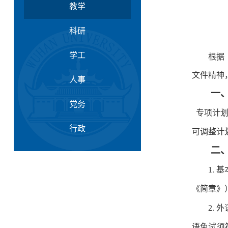
教学
科研
学工
根据
文件精神
人事
一
党务
专项计划
行政
可调整计
二
1.
基
《简章》
2.
外
语免试须