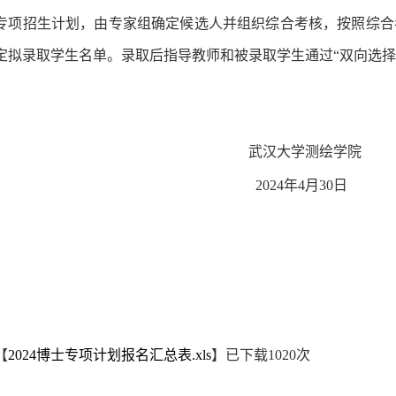
专项招生计划，由专家组确定候选人并组织综合考核，按照综合
定拟录取学生名单。录取后指导教师和被录取学生通过
“双向选
武汉大学测绘学院
2024
年
4
月
30
日
【
2024博士专项计划报名汇总表.xls
】已下载
1020
次