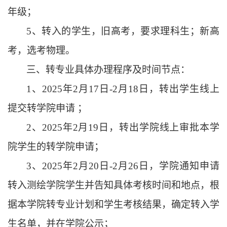
年级；
5、
转入的学生，旧高考，要求理科生；新高
考，选考物理。
三、
转专业具体办理程序及
时间节点
：
1、
202
5
年
2月
17
日
-2月
18
日，转出学生线上
提交转
学院
申请
；
2、
202
5
年
2月
19
日，转出学院线上审批本学
院学生的转
学院
申请；
3、
202
5
年
2月
20
日
-
2
月
26
日，学院通知申请
转入测绘学院学生并告知具体考核时间和地点，根
据本学院转专业计划和学生考核结果，确定转入学
生名单，并在学院公示；