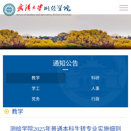
通知公告
教学
科研
学工
人事
党务
行政
教学
测绘学院2025年普通本科生转专业实施细则