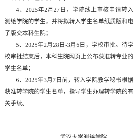
4、
202
5
年
2
月
27
日，学院线上审核申请转入
测绘学院的学生，并将拟转入学生名单纸质版和电
子版交本科生院；
5、
202
5
年
2
月
28
日
-3月
6
日，学校审批。待学
校审批结束后，本科生院网页上公布获准转专业的
学
生名单；
6、
202
5
年
3月
7
日前，转入学院教学秘书
根据
获准转
学院
的学生名单，指导学生办理转
学院
的有
关手续。
武汉大学测绘学院