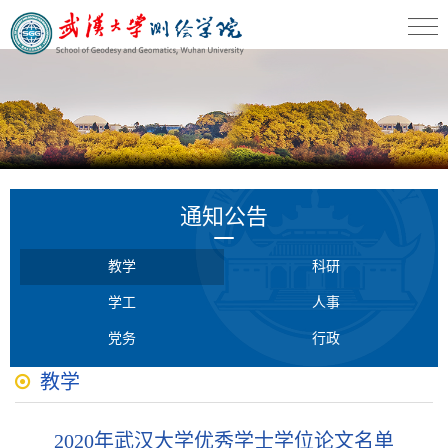
通知公告
教学
科研
学工
人事
党务
行政
教学
2020年武汉大学优秀学士学位论文名单