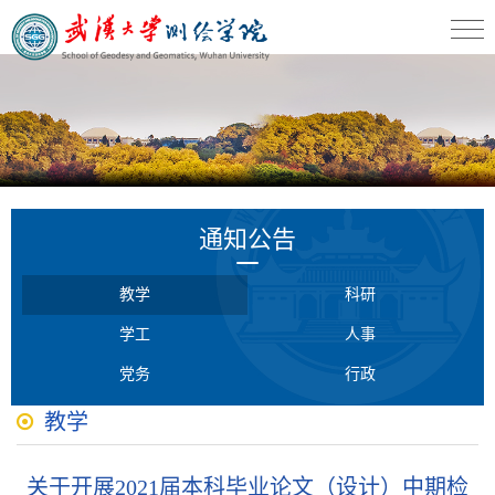
通知公告
教学
科研
学工
人事
党务
行政
教学
关于开展2021届本科毕业论文（设计）中期检