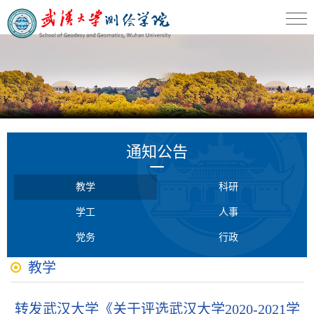
通知公告
教学
科研
学工
人事
党务
行政
教学
转发武汉大学《关于评选武汉大学2020-2021学