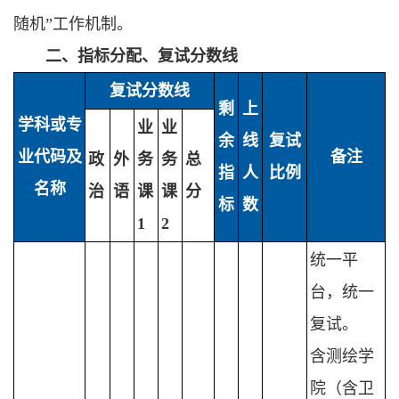
随机”工作机制。
二、指标分配、复试分数线
复试分数线
剩
上
学科或专
业
业
余
线
复试
业代码及
备注
政
外
务
务
总
指
人
比例
名称
治
语
课
课
分
标
数
1
2
统一平
台，统一
复试。
含测绘学
院（含卫