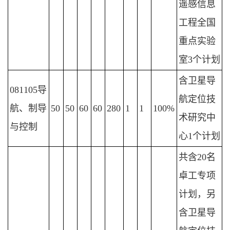
遥感信息
工程全国
重点实验
室3个计划
含卫星导
081105导
航定位技
航、制导
50
50
60
60
280
1
1
100%
术研究中
与控制
心1个计划
共含20名
卓工专项
计划，另
含卫星导