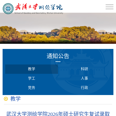
通知公告
教学
科研
学工
人事
党务
行政
教学
武汉大学测绘学院2026年硕士研究生复试录取