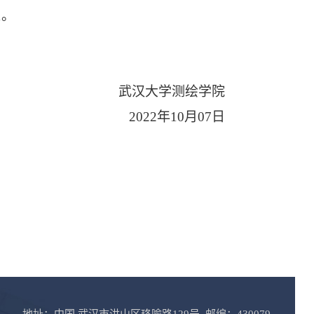
1
。
武汉大学测绘学院
2022
年
10
月
07
日