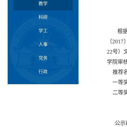
教学
科研
学工
根
〔
2017
人事
22
号）
党务
学院审
行政
推荐名
一等奖
二等奖
公示