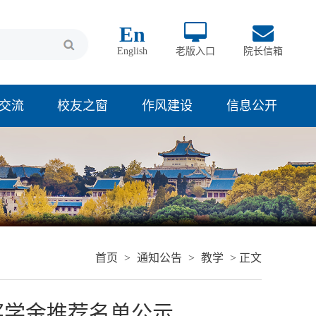
En
English
老版入口
院长信箱
交流
校友之窗
作风建设
信息公开
首页
>
通知公告
>
教学
> 正文
奖学金推荐名单公示