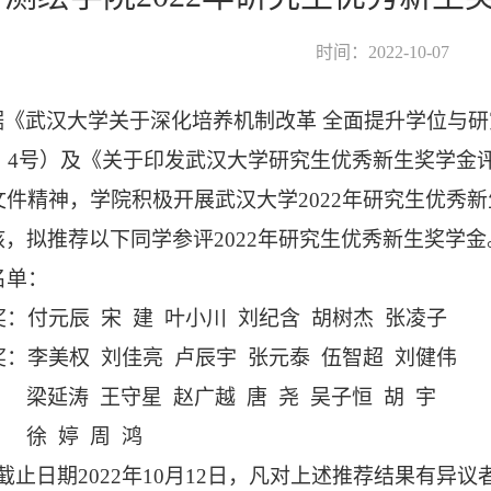
时间：2022-10-07
据《武汉大学关于深化培养机制改革 全面提升学位与
〕
4
号）及《关于印发武汉大学研究生优秀新生奖学金
文件精神，学院积极开展武汉大学
2022
年研究生优秀新
核，拟推荐以下同学参评
2022
年研究生优秀新生奖学金
单：
：付元辰 宋
建 叶小川 刘纪含 胡树杰 张凌子
：李美权 刘佳亮 卢辰宇 张元泰 伍智超 刘健伟
梁延涛 王守星 赵广越 唐
尧 吴子恒 胡
宇
徐
婷 周
鸿
截止日期
2022
年
10
月
12
日，凡对上述推荐结果有异议