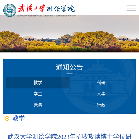
通知公告
教学
科研
学工
人事
党务
行政
教学
武汉大学测绘学院2023年招收攻读博士学位研