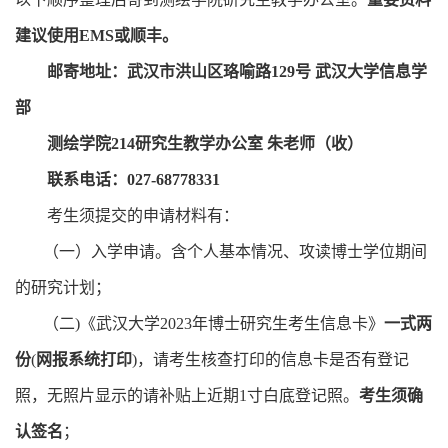
建议使用
EMS
或顺丰。
邮寄地址：武汉市洪山区珞喻路
129
号 武汉大学信息学
部
测绘学院
214
研究生教学办公室 朱老师（收）
联系电话：
027-68778331
考生须提交的申请材料有：
（一）入学申请。含个人基本情况、攻读博士学位期间
的研究计划；
（二
)
《武汉大学
2023
年博士研究生考生信息卡》
一式两
份
(
网报系统打印
)
，请考生核查打印的信息卡是否有登记
照，无照片显示的请补贴上近期
1
寸白底登记照。
考生须确
认签名
；