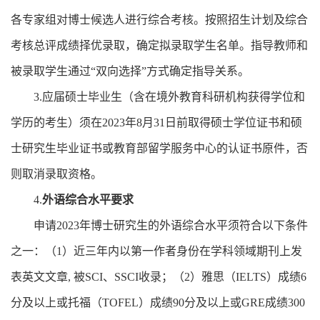
各专家组对博士候选人进行综合考核。按照招生计划及综合
考核总评成绩择优录取，确定拟录取学生名单。指导教师和
被录取学生通过
“
双向选择
”
方式确定指导关系。
3.
应届硕士毕业生（含在境外教育科研机构获得学位和
学历的考生）须在
2023
年
8
月
31
日前取得硕士学位证书和硕
士研究生毕业证书或教育部留学服务中心的认证书原件，否
则取消录取资格。
4.
外语综合水平要求
申请
2023
年博士研究生的外语综合水平须符合以下条件
之一：（
1
）近三年内以第一作者身份在学科领域期刊上发
表英文文章
,
被
SCI
、
SSCI
收录；（
2
）雅思（
IELTS
）成绩
6
分及以上或托福（
TOFEL
）成绩
90
分及以上或
GRE
成绩
300