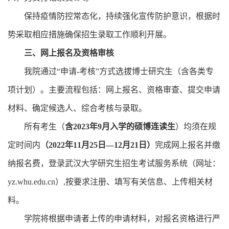
保持疫情防控常态化，持续强化宣传防护意识，根据时
势采取相应措施确保招生录取工作顺利开展。
三、
网上报名及资格审核
我院通过“申请
-
考核”方式选拔博士研究生（含各类专
项计划）。主要流程包括：网上报名、资格审查、提交申请
材料、确定候选人、综合考核与录取。
所有考生（
含
2023
年
9
月入学的硕博连读生
）均须在规
定时间内
（
2022
年
11
月
25
日—
12
月
21
日）
完成网上报名并缴
纳报名费，登录武汉大学研究生招生考试服务系统（网址：
yz.whu.edu.cn
）
,
按要求注册、填写有关信息、上传相关材
料。
学院将根据申请者上传的申请材料，对报名资格进行严