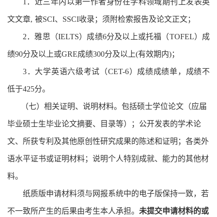
1
．近三年内以第一作者身份在学科领域期刊上发表英
文文章
,
被
SCI
、
SSCI
收录；须附检索报告及论文正文；
2
．雅思（
IELTS
）成绩
6
分及以上或托福（
TOFEL
）成
绩
90
分及以上或
GRE
成绩
300
分及以上
(
有效期内
)
；
3
．
大学英语六级考试（
CET-6
）成绩成绩单，成绩不
低于
425
分。
（七）相关证明、说明材料。包括硕士学位论文（应届
毕业硕士生毕业论文摘要、目录等）；公开发表的学术论
文、所获专利及其他原创性研究成果的陈述和证明；各类外
语水平证书或证明材料；说明个人特别成就、能力的其他材
料。
纸质版申请材料须与网报系统中的电子版保持一致，若
不一致所产生的后果由考生本人承担。
未提交申请材料的或