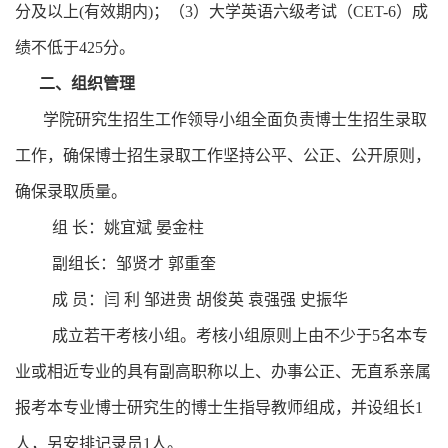
分及以上
(
有效期内
)
；（
3
）大学英语六级考试（
CET-6
）成
绩不低于
425
分。
二、组织管理
学院研究生招生工作领导小组全面负责博士生招生录取
工作，确保博士招生录取工作坚持公平、公正、公开原则，
确保录取质量。
组
长：姚宜斌 晏金柱
副组长：邹贤才 郭重奎
成
员：闫
利 邹进贵 胡俊英 袁强强 史振华
成立若干考核小组。考核小组原则上由不少于
5
名本专
业或相近专业的具有副高职称以上、办事公正、无直系亲属
报考本专业博士研究生的博士生指导教师组成，并设组长
1
人，另安排记录员
1
人。