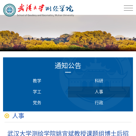
通知公告
教学
科研
学工
人事
党务
行政
人事
武汉大学测绘学院姚宜斌教授课题组博士后招