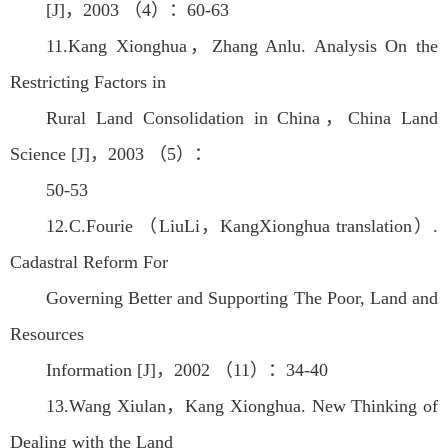
[J]，2003 （4）：60-63
11.Kang Xionghua，Zhang Anlu. Analysis On the
Restricting Factors in
Rural Land Consolidation in China，China Land
Science [J]，2003 （5）：
50-53
12.C.Fourie （LiuLi，KangXionghua translation）.
Cadastral Reform For
Governing Better and Supporting The Poor, Land and
Resources
Information [J]，2002 （11）：34-40
13.Wang Xiulan，Kang Xionghua. New Thinking of
Dealing with the Land