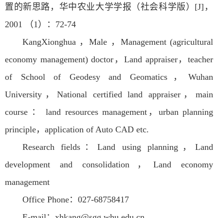
置的新思路，华中农业大学学报（社会科学版）[J]，
2001 （1）：72-74
KangXionghua ，Male ，Management (agricultural
economy management) doctor，Land appraiser，teacher
of School of Geodesy and Geomatics，Wuhan
University，National certified land appraiser，main
course ： land resources management，urban planning
principle，application of Auto CAD etc.
Research fields：Land using planning，Land
development and consolidation，Land economy
management
Office Phone：027-68758417
E-mail：xhkang@sgg.whu.edu.cn