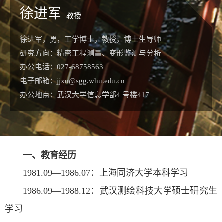
徐进军
教授
徐进军，男，工学博士，教授，博士生导师
研究方向：精密工程测量、变形监测与分析
办公电话：027-68758563
电子邮箱：jjxu@sgg.whu.edu.cn
办公地点：武汉大学信息学部4 号楼417
一、教育经历
1981.09—1986.07：上海同济大学本科学习
1986.09—1988.12：武汉测绘科技大学硕士研究生
学习