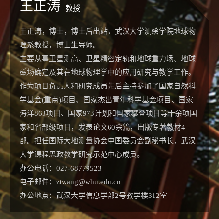
王正涛
教授
王正涛，博士，博士后出站，武汉大学测绘学院地球物
理系教授，博士生导师。
主要从事卫星测高、卫星精密定轨和地球重力场、地球
磁场确定及其在地球物理学中的应用研究与教学工作。
作为项目负责人和研究成员先后主持参加了国家自然科
学基金(重点)项目、国家杰出青年科学基金项目、国家
海洋863项目、国家973计划和国家攀登项目等十余项国
家和省部级项目，发表论文60余篇，出版专著教材4
部。担任国际大地测量协会中国委员会副秘书长，武汉
大学课程思政教学研究示范中心成员。
办公电话：027-68779523
电子邮件：ztwang@whu.edu.cn
办公地点：武汉大学信息学部2号教学楼312室