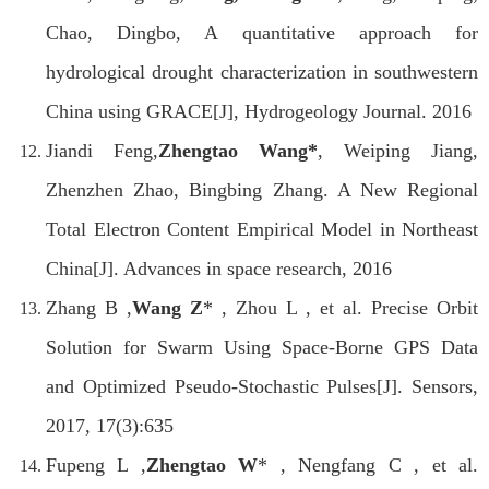
Chao, Dingbo, A quantitative approach for
hydrological drought characterization in southwestern
China using GRACE[J], Hydrogeology Journal. 2016
Jiandi Feng,
Zhengtao Wang*
, Weiping Jiang,
Zhenzhen Zhao, Bingbing Zhang. A New Regional
Total Electron Content Empirical Model in Northeast
China[J]. Advances in space research, 2016
Zhang B ,
Wang Z
* , Zhou L , et al. Precise Orbit
Solution for Swarm Using Space-Borne GPS Data
and Optimized Pseudo-Stochastic Pulses[J]. Sensors,
2017, 17(3):635
Fupeng L ,
Zhengtao W
* , Nengfang C , et al.