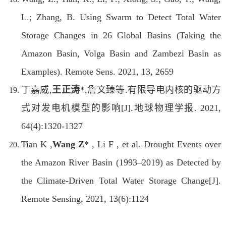
L.; Zhang, B. Using Swarm to Detect Total Water
Storage Changes in 26 Global Basins (Taking the
Amazon Basin, Volga Basin and Zambezi Basin as
Examples). Remote Sens. 2021, 13, 2659
丁嘉威,
王正涛
*,詹文臻等.有限导电内核的驱动方
式对发电机模型的影响[J].地球物理学报. 2021,
64(4):1320-1327
Tian K ,
Wang Z
* , Li F , et al. Drought Events over
the Amazon River Basin (1993–2019) as Detected by
the Climate-Driven Total Water Storage Change[J].
Remote Sensing, 2021, 13(6):1124