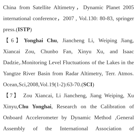
China from Satellite Altimetry，Dynamic Planet 2005
international conference，2007 , Vol.130: 80-83, springer
press.(
ISTP
)
【6】
Yonghai Chu
, Jiancheng Li, Weiping Jiang,
Xiancai Zou, Chunbo Fan, Xinyu Xu, and Isaac
Dadzie,.Monitoring Level Fluctuations of the Lakes in the
Yangtze River Basin from Radar Altimetry, Terr. Atmos.
Ocean,Sci,2008,Vol.19(1-2):63-70.(
SCI
)
【7】 Zou Xiancai, Li Jiancheng, Jiang Weiping, Xu
Xinyu,
Chu Yonghai
, Research on the Calibration of
Onboard Accelerometer by Dynamic Method ,General
Assembly of the International Association of