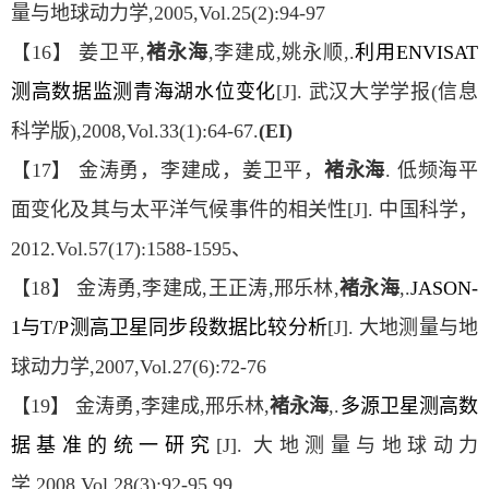
量与地球动力学,2005,Vol.25(2):94-97
【16】 姜卫平,
褚永海
,李建成,姚永顺,.
利用ENVISAT
测高数据监测青海湖水位变化
[J]. 武汉大学学报(信息
科学版),2008,Vol.33(1):64-67.
(EI)
【17】 金涛勇，李建成，姜卫平，
褚永海
. 低频海平
面变化及其与太平洋气候事件的相关性[J]. 中国科学，
2012.Vol.57(17):1588-1595、
【18】 金涛勇,李建成,王正涛,邢乐林,
褚永海
,.
JASON-
1与T/P测高卫星同步段数据比较分析
[J]. 大地测量与地
球动力学,2007,Vol.27(6):72-76
【19】 金涛勇,李建成,邢乐林,
褚永海
,.
多源卫星测高数
据基准的统一研究
[J]. 大地测量与地球动力
学,2008,Vol.28(3):92-95,99