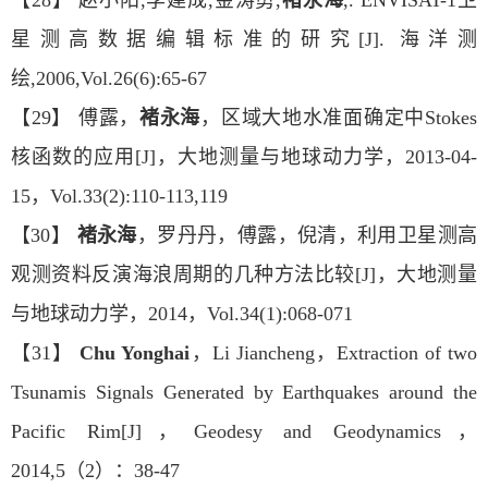
【28】 赵小阳,李建成,金涛勇,
褚永海
,. ENVISAT-1卫
星测高数据编辑标准的研究[J]. 海洋测
绘,2006,Vol.26(6):65-67
【29】 傅露，
褚永海
，区域大地水准面确定中Stokes
核函数的应用[J]，大地测量与地球动力学，2013-04-
15，Vol.33(2):110-113,119
【30】
褚永海
，罗丹丹，傅露，倪清，利用卫星测高
观测资料反演海浪周期的几种方法比较[J]，大地测量
与地球动力学，2014，Vol.34(1):068-071
【31】
Chu Yonghai
，Li Jiancheng，Extraction of two
Tsunamis Signals Generated by Earthquakes around the
Pacific Rim[J]，Geodesy and Geodynamics，
2014,5（2）：38-47