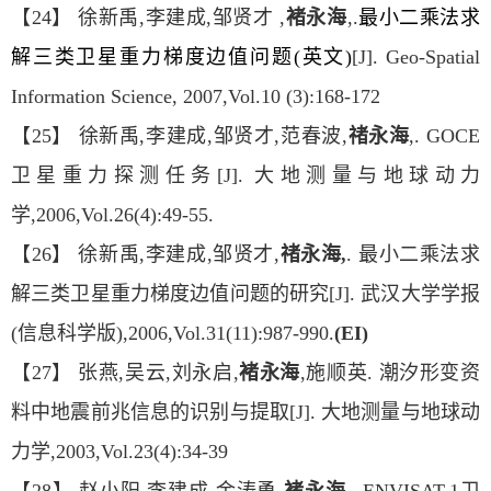
【24】 徐新禹,李建成,邹贤才 ,
褚永海
,.
最小二乘法求
解三类卫星重力梯度边值问题(英文)
[J]. Geo-Spatial
Information Science, 2007,Vol.10 (3):168-172
【25】 徐新禹,李建成,邹贤才,范春波,
禇永海
,. GOCE
卫星重力探测任务[J]. 大地测量与地球动力
学,2006,Vol.26(4):49-55.
【26】 徐新禹,李建成,邹贤才,
禇永海,
. 最小二乘法求
解三类卫星重力梯度边值问题的研究[J]. 武汉大学学报
(信息科学版),2006,Vol.31(11):987-990.
(EI)
【27】 张燕,吴云,刘永启,
褚永海
,施顺英. 潮汐形变资
料中地震前兆信息的识别与提取[J]. 大地测量与地球动
力学,2003,Vol.23(4):34-39