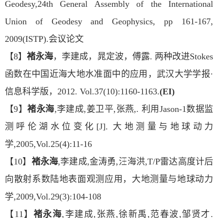
Geodesy,24th General Assembly of the International
Union of Geodesy and Geophysics, pp 161-167,
2009(ISTP).会议论文
【8】
褚永海
，李建成，晁定波，傅露. 两种改进Stokes
函数在中国近海大地水准面中的应用，武汉大学学报·
信息科学版，2012. Vol.37(10):1160-1163.
(EI)
【9】
褚永海
,李建成,姜卫平,张燕,. 利用Jason-1数据监
测呼伦湖水位变化[J]. 大地测量与地球动力
学,2005,Vol.25(4):11-16
【10】
褚永海
,李建成,金涛勇,汪海洪,T/P雷达高度计后
向散射系数陆地表面观测应用，大地测量与地球动力
学,2009,Vol.29(3):104-108
【11】
褚永海
,李建成,张燕,徐新禹,范春波,邹贤才.