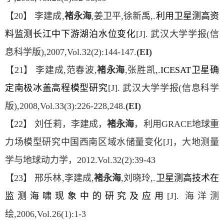
【20】 李建成,
褚永海
,姜卫平,徐新禹,.
利用卫星测高资
料监测长江中下游湖泊水位变化
[J]. 武汉大学学报(信
息科学版),2007,Vol.32(2):144-147.
(EI)
【21】 李建成,范春波,
褚永海
,张胜凯,.
ICESAT卫星确
定南极冰盖高程模型研究
[J]. 武汉大学学报(信息科学
版),2008,Vol.33(3):226-228,248.
(EI)
【22】 刘任莉，李建成，
褚永海
，利用GRACE地球重
力场模型研究中国西南区域水储量变化[J]，大地测量
学与地球动力学，2012.Vol.32(2):39-43
【23】 邢乐林,李建成,
褚永海
,刘晓玲,.
卫星测高技术在
监测海啸现象中的研究及应用
[J]. 海洋测
绘,2006,Vol.26(1):1-3