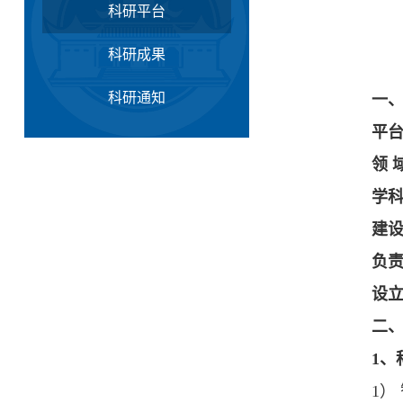
科研平台
科研成果
科研通知
一
平
领
学
建
负
设
二
1
、
1）