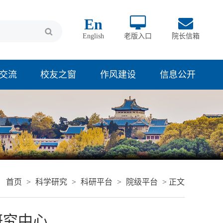
En
English
老版入口
院长信箱
交流
校友之窗
作风建设
信息公开
首页
>
科学研究
>
科研平台
>
院级平台
> 正文
研究中心