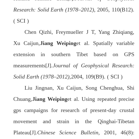
Research: Solid Earth (1978–2012)
, 2005, 110(B12).
( SCI )
Chen Qizhi, Freymueller J T, Yang Zhiqiang,
Xu Caijun,
Jiang Weiping
et al. Spatially variable
extension in southern Tibet based on GPS
measurements[J].
Journal of Geophysical Research:
Solid Earth (1978–2012),
2004, 109(B9). ( SCI )
Liu Jingnan, Xu Caijun, Song Chenghua, Shi
Chuang,
Jiang Weiping
et al. Using repeated precise
gps campaigns for research of present-day crustal
movement and strain in the Qinghai-Tibetan
Plateau[J].
Chinese Science Bulletin
, 2001, 46(8):