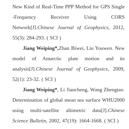
New Kind of Real‐Time PPP Method for GPS Single
‐Frequency Receiver Using CORS
Network[J].
Chinese Journal of Geophysics
, 2012,
55(3): 284-293. ( SCI )
Jiang Weiping
*,
Zhan Biwei, Liu Youwen. New
model of Antarctic plate motion and its
analysis[J].
Chinese Journal of Geophysics
, 2009,
52(1): 23-32. ( SCI )
Jiang Weiping
*
, Li Jiancheng, Wang Zhengtao.
Determination of global mean sea surface WHU2000
using multi-satellite altimetric data[J].
Chinese
Science Bulletin
, 2002, 47(19): 1664-1668. ( SCI )