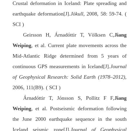
Crustal deformation in Iceland: Plate spreading and
earthquake deformation[J].
Jökull
, 2008, 58: 59-74. (
SCI )
Geirsson H, Árnadóttir T, Völksen C,
Jiang
Weiping
, et al. Current plate movements across the
Mid-Atlantic Ridge determined from 5 years of
continuous GPS measurements in Iceland[J].
Journal
of Geophysical Research: Solid Earth (1978–2012)
,
2006, 111(B9). ( SCI )
Árnadóttir T, Jónsson S, Pollitz F F,
Jiang
Weiping
, et al. Postseismic deformation following
the June 2000 earthquake sequence in the south
Iceland seismic zone[J].
Journal of Geophysical