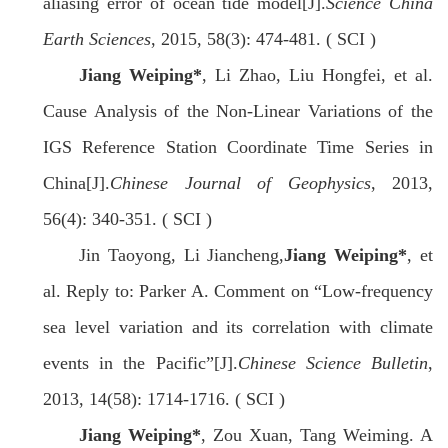
aliasing error of ocean tide model[J].
Science China
Earth Sciences
, 2015, 58(3): 474-481. ( SCI )
Jiang Weiping
*
, Li Zhao, Liu Hongfei, et al.
Cause Analysis of the Non‐Linear Variations of the
IGS Reference Station Coordinate Time Series in
China[J].
Chinese Journal of Geophysics
, 2013,
56(4): 340-351. ( SCI )
Jin Taoyong, Li Jiancheng,
Jiang Weiping
*
, et
al. Reply to: Parker A. Comment on “Low-frequency
sea level variation and its correlation with climate
events in the Pacific”[J].
Chinese Science Bulletin
,
2013, 14(58): 1714-1716. ( SCI )
Jiang Weiping
*
, Zou Xuan, Tang Weiming. A