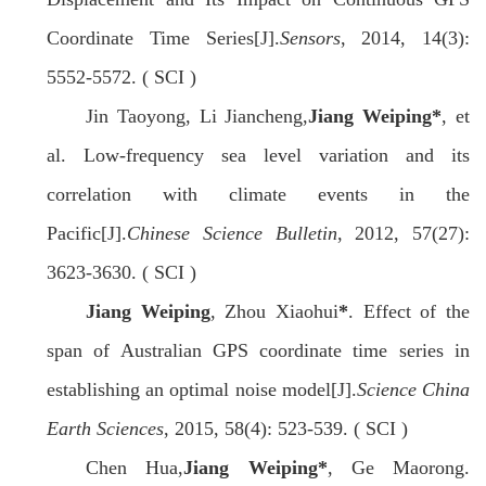
Coordinate Time Series[J].
Sensors
, 2014, 14(3):
5552-5572. ( SCI )
Jin Taoyong, Li Jiancheng,
Jiang Weiping
*
, et
al. Low-frequency sea level variation and its
correlation with climate events in the
Pacific[J].
Chinese Science Bulletin
, 2012, 57(27):
3623-3630. ( SCI )
Jiang Weiping
, Zhou Xiaohui
*
. Effect of the
span of Australian GPS coordinate time series in
establishing an optimal noise model[J].
Science China
Earth Sciences
, 2015, 58(4): 523-539. ( SCI )
Chen Hua,
Jiang Weiping*
, Ge Maorong.