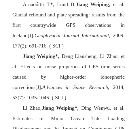
Árnadóttir T
*
, Lund B,
Jiang Weiping
, et al.
Glacial rebound and plate spreading: results from the
first countrywide GPS observations in
Iceland[J].
Geophysical Journal International
, 2009,
177(2): 691-716. ( SCI )
Jiang Weiping
*
, Deng Liansheng, Li Zhao, et
al. Effects on noise properties of GPS time series
caused by higher-order ionospheric
corrections[J].
Advances in Space Research
, 2014,
53(7): 1035-1046. ( SCI )
Li Zhao,
Jiang Weiping*
, Ding Wenwu, et al.
Estimates of Minor Ocean Tide Loading
Displacement and Its Impact on Continuous GPS