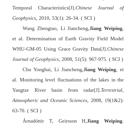
Temporal Characteristics[J].
Chinese Journal of
Geophysics
, 2010, 53(1): 26-34. ( SCI )
Wang Zhengtao, Li Jiancheng,
Jiang Weiping
,
et al. Determination of Earth Gravity Field Model
WHU-GM-05 Using Grace Gravity Data[J].
Chinese
Journal of Geophysics
, 2008, 51(5): 967-975. ( SCI )
Chu Yonghai, Li Jiancheng,
Jiang Weiping
, et
al. Monitoring level fluctuations of the lakes in the
Yangtze River basin from radar[J].
Terrestrial,
Atmospheric and Oceanic Sciences
, 2008, 19(1&2):
63-70. ( SCI )
Árnadóttir T, Geirsson H,
Jiang Weiping
.