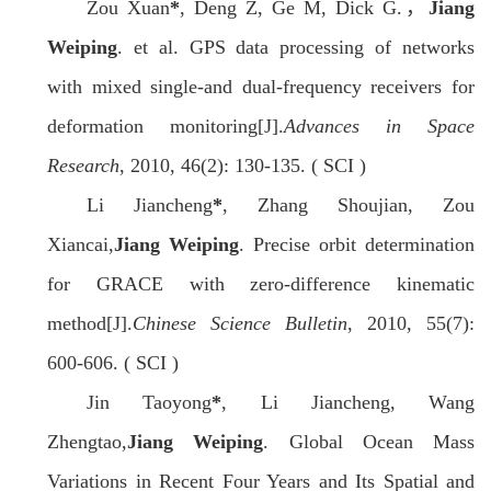
Zou Xuan
*
, Deng Z, Ge M, Dick G.，
Jiang
Weiping
. et al. GPS data processing of networks
with mixed single-and dual-frequency receivers for
deformation monitoring[J].
Advances in Space
Research
, 2010, 46(2): 130-135. ( SCI )
Li Jiancheng
*
, Zhang Shoujian, Zou
Xiancai,
Jiang Weiping
. Precise orbit determination
for GRACE with zero-difference kinematic
method[J].
Chinese Science Bulletin
, 2010, 55(7):
600-606. ( SCI )
Jin Taoyong
*
, Li Jiancheng, Wang
Zhengtao,
Jiang Weiping
. Global Ocean Mass
Variations in Recent Four Years and Its Spatial and