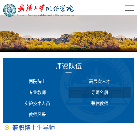
师资队伍
两院院士
高层次人才
专业教师
导师名册
实验技术人员
荣休教师
教师风采
兼职博士生导师