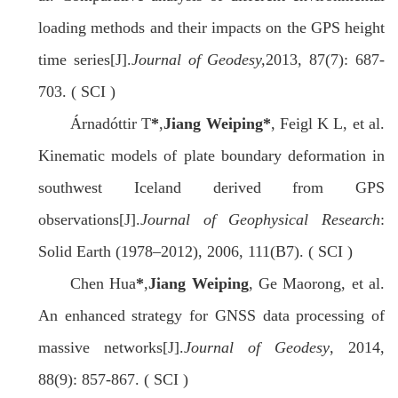
loading methods and their impacts on the GPS height
time series[J].
Journal of Geodesy,
2013, 87(7): 687-
703. ( SCI )
Árnadóttir T
*
,
Jiang Weiping
*
, Feigl K L, et al.
Kinematic models of plate boundary deformation in
southwest Iceland derived from GPS
observations[J].
Journal of Geophysical Research
:
Solid Earth (1978–2012), 2006, 111(B7). ( SCI )
Chen Hua
*
,
Jiang Weiping
, Ge Maorong, et al.
An enhanced strategy for GNSS data processing of
massive networks[J].
Journal of Geodesy
, 2014,
88(9): 857-867. ( SCI )