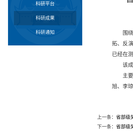
科研平台
科研成果
科研通知
围
拓、反
已经在
该成
主
旭、李
上一条：
省部级
下一条：
省部级