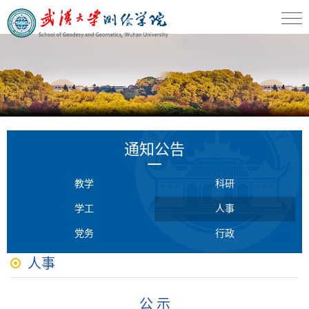
通知公告
教学
科研
学工
人事
党务
行政
人事
公 示