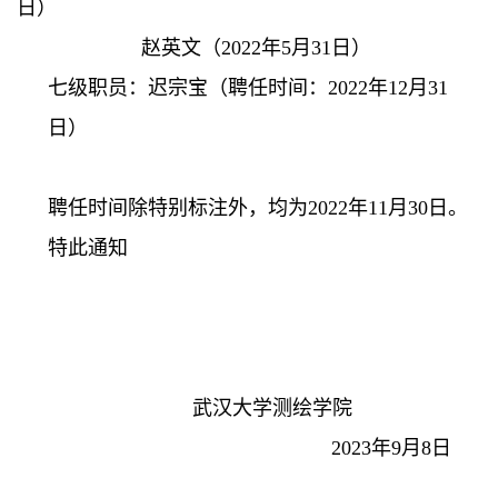
日）
赵英文（
2022
年
5
月
31
日）
七级职员：迟宗宝（聘任时间：
2022
年
12
月
31
日）
聘任时间除特别标注外，均为
2022
年
11
月
30
日。
特此通知
武汉大学测绘学院
2023
年
9
月
8
日