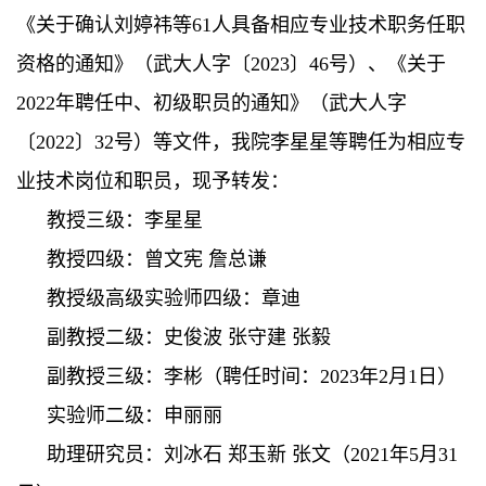
《关于确认刘婷祎等
61
人具备相应专业技术职务任职
资格的通知》（武大人字〔
2023
〕
46
号）、《关于
2022
年聘任中、初级职员的通知》（武大人字
〔
2022
〕
32
号）等文件，我院李星星等聘任为相应专
业技术岗位和职员，现予转发：
教授三级：李星星
教授四级：曾文宪 詹总谦
教授级高级实验师四级：章迪
副教授二级：史俊波 张守建 张毅
副教授三级：李彬（聘任时间：
2023
年
2
月
1
日）
实验师二级：申丽丽
助理研究员：刘冰石 郑玉新 张文（
2021
年
5
月
31